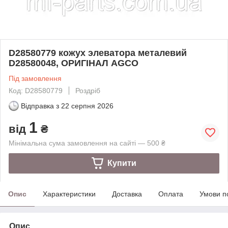
D28580779 кожух элеватора металевий
D28580048, ОРИГІНАЛ AGCO
Під замовлення
Код: D28580779
Роздріб
Відправка з
22 серпня 2026
1
від
₴
Мінімальна сума замовлення на сайті — 500 ₴
Купити
Опис
Характеристики
Доставка
Оплата
Умови п
Опис