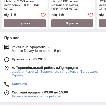
LA323269750 кожух
D28285081 кожух
D282
металевий, ОРИГІНАЛ
металевий жатки,
мета
AGCO
ОРИГІНАЛ AGCO
ОРИ
1
1
від
₴
від
₴
від
Купити
Купити
Про нас
Рейтинг не сформований
Менше 5 відгуків за останній рік
Працює з 25.01.2013
м. Тернопільський район, с.Підгородне
вул.Стрийська 11, Тернопільський район, с.Підгородне,
Україна
Контакти
Сьогодні працює з 09:00 до 15:00
Показати весь графік роботи