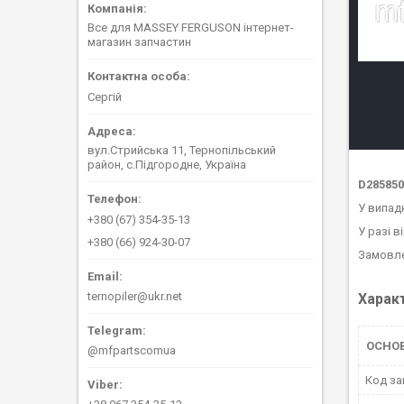
Все для MASSEY FERGUSON інтернет-
магазин запчастин
Сергій
вул.Стрийська 11, Тернопільський
район, с.Підгородне, Україна
D285850
У випад
+380 (67) 354-35-13
У разі в
+380 (66) 924-30-07
Замовле
ternopiler@ukr.net
Харак
ОСНО
@mfpartscomua
Код за