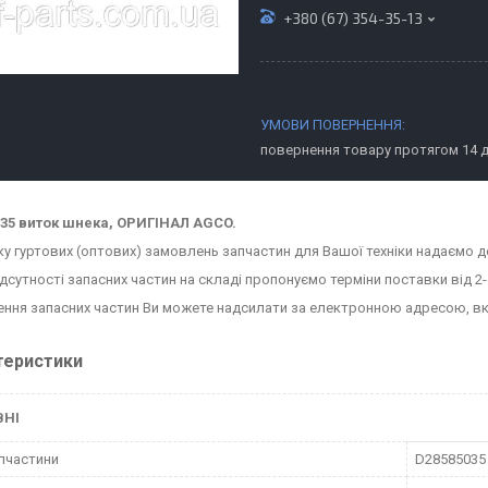
+380 (67) 354-35-13
повернення товару протягом 14 
35 виток шнека, ОРИГІНАЛ AGCO.
ку гуртових (оптових) замовлень запчастин для Вашої техніки надаємо д
ідсутності запасних частин на складі пропонуємо терміни поставки від 2-
ння запасних частин Ви можете надсилати за електронною адресою, в
теристики
ВНІ
пчастини
D28585035