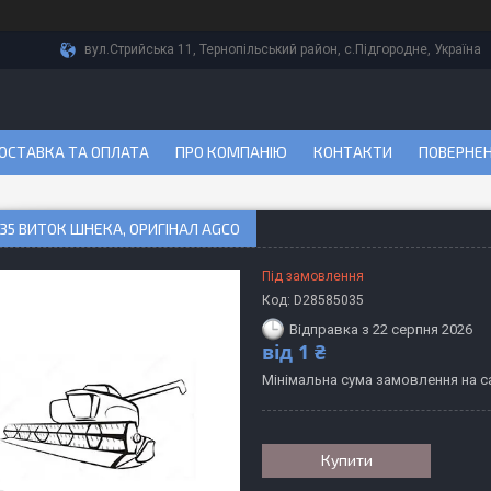
вул.Стрийська 11, Тернопільський район, с.Підгородне, Україна
ОСТАВКА ТА ОПЛАТА
ПРО КОМПАНІЮ
КОНТАКТИ
ПОВЕРНЕН
35 ВИТОК ШНЕКА, ОРИГІНАЛ AGCO
Під замовлення
Код:
D28585035
Відправка з 22 серпня 2026
від
1 ₴
Мінімальна сума замовлення на са
Купити