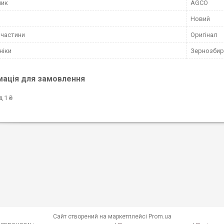
ник
AGCO
Новий
пчастини
Оригінал
ніки
Зернозбир
мація для замовлення
д 1 ₴
Сайт створений на маркетплейсі
Prom.ua