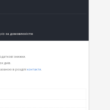
днів
за домовленістю
одаткові знижки.
ох днів.
казаною в розділі
контакти
.