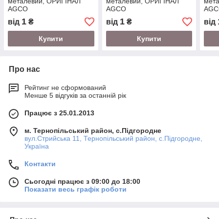
металевий, ОРИГІНАЛ
металевий, ОРИГІНАЛ
мет
AGCO
AGCO
AGC
1
1
від
₴
від
₴
від
Купити
Купити
Про нас
Рейтинг не сформований
Менше 5 відгуків за останній рік
Працює з 25.01.2013
м. Тернопільський район, с.Підгородне
вул.Стрийська 11, Тернопільський район, с.Підгородне,
Україна
Контакти
Сьогодні працює з 09:00 до 18:00
Показати весь графік роботи