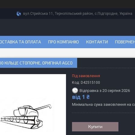
вул.Стрийська 11, Тернопільський район, с.Підгородне, Україна
ОСТАВКА ТА ОПЛАТА
ПРО КОМПАНІЮ
КОНТАКТИ
ПОВЕРНЕН
00 КІЛЬЦЕ СТОПОРНЕ, ОРИГІНАЛ AGCO
Під замовлення
Код:
D42515100
Відправка з 20 серпня 2026
від
1 ₴
Мінімальна сума замовлення на са
Купити