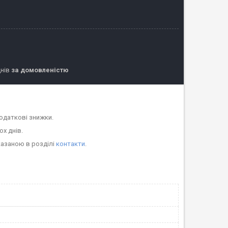
днів
за домовленістю
одаткові знижки.
ох днів.
казаною в розділі
контакти
.