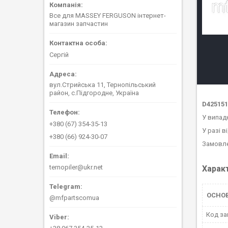
Все для MASSEY FERGUSON інтернет-
магазин запчастин
Сергій
вул.Стрийська 11, Тернопільський
район, с.Підгородне, Україна
D425151
У випад
+380 (67) 354-35-13
У разі в
+380 (66) 924-30-07
Замовле
ternopiler@ukr.net
Харак
ОСНО
@mfpartscomua
Код за