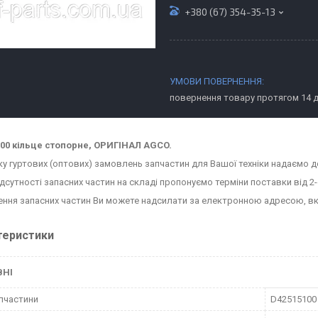
+380 (67) 354-35-13
повернення товару протягом 14 
00 кільце стопорне, ОРИГІНАЛ AGCO.
ку гуртових (оптових) замовлень запчастин для Вашої техніки надаємо д
ідсутності запасних частин на складі пропонуємо терміни поставки від 2-
ння запасних частин Ви можете надсилати за електронною адресою, в
теристики
ВНІ
пчастини
D42515100