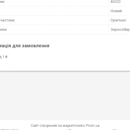
ник
AGCO
Новий
пчастини
Оригінал
ніки
Зернозбир
мація для замовлення
д 1 ₴
Сайт створений на маркетплейсі
Prom.ua