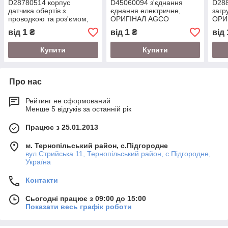
D28780514 корпус
D45060094 з'єднання
D288
датчика обертів з
єднання електричне,
загр
проводкою та роз'ємом,
ОРИГІНАЛ AGCO
ОРИ
ОРИГІНАЛ AGCO
1
1
від
₴
від
₴
від
Купити
Купити
Про нас
Рейтинг не сформований
Менше 5 відгуків за останній рік
Працює з 25.01.2013
м. Тернопільський район, с.Підгородне
вул.Стрийська 11, Тернопільський район, с.Підгородне,
Україна
Контакти
Сьогодні працює з 09:00 до 15:00
Показати весь графік роботи