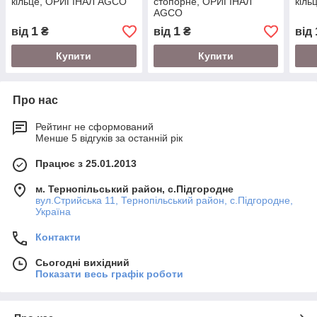
кільце, ОРИГІНАЛ AGCO
стопорне, ОРИГІНАЛ
кіл
AGCO
1
1
від
₴
від
₴
від
Купити
Купити
Про нас
Рейтинг не сформований
Менше 5 відгуків за останній рік
Працює з 25.01.2013
м. Тернопільський район, с.Підгородне
вул.Стрийська 11, Тернопільський район, с.Підгородне,
Україна
Контакти
Сьогодні вихідний
Показати весь графік роботи