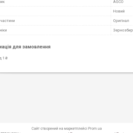
ник
AGCO
Новий
пчастини
Оригінал
ніки
Зернозбир
мація для замовлення
д 1 ₴
Сайт створений на маркетплейсі
Prom.ua