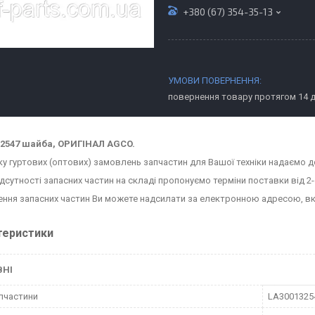
+380 (67) 354-35-13
повернення товару протягом 14 
32547 шайба, ОРИГІНАЛ AGCO.
ку гуртових (оптових) замовлень запчастин для Вашої техніки надаємо д
ідсутності запасних частин на складі пропонуємо терміни поставки від 2-
ння запасних частин Ви можете надсилати за електронною адресою, в
теристики
ВНІ
пчастини
LA3001325