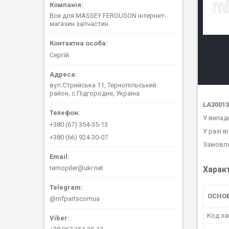
Все для MASSEY FERGUSON інтернет-
магазин запчастин
Сергій
вул.Стрийська 11, Тернопільський
район, с.Підгородне, Україна
LA3001
У випад
+380 (67) 354-35-13
У разі в
+380 (66) 924-30-07
Замовле
ternopiler@ukr.net
Харак
ОСНО
@mfpartscomua
Код за