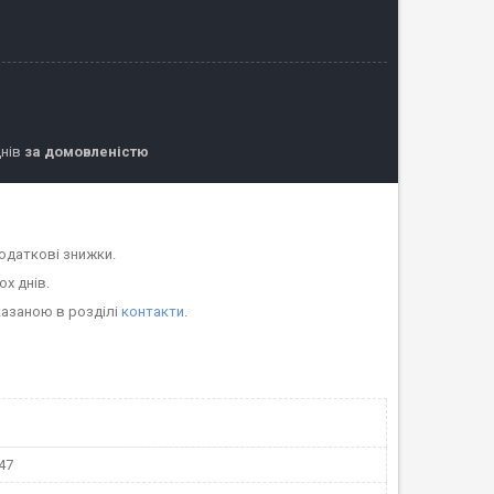
днів
за домовленістю
одаткові знижки.
ох днів.
казаною в розділі
контакти
.
47