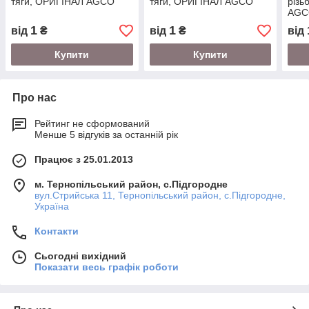
тяги, ОРИГІНАЛ AGCO
тяги, ОРИГІНАЛ AGCO
різь
AGC
1
1
від
₴
від
₴
від
Купити
Купити
Про нас
Рейтинг не сформований
Менше 5 відгуків за останній рік
Працює з 25.01.2013
м. Тернопільський район, с.Підгородне
вул.Стрийська 11, Тернопільський район, с.Підгородне,
Україна
Контакти
Сьогодні вихідний
Показати весь графік роботи