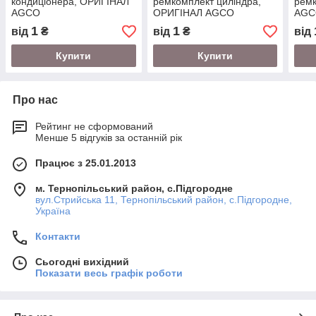
кондиціонера, ОРИГІНАЛ
ремкомплект циліндра,
рем
AGCO
ОРИГІНАЛ AGCO
AGC
1
1
від
₴
від
₴
від
Купити
Купити
Про нас
Рейтинг не сформований
Менше 5 відгуків за останній рік
Працює з 25.01.2013
м. Тернопільський район, с.Підгородне
вул.Стрийська 11, Тернопільський район, с.Підгородне,
Україна
Контакти
Сьогодні вихідний
Показати весь графік роботи