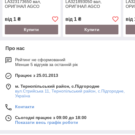
LA323173650 вал,
LA321893050 вал,
LA32
ОРИГІНАЛ AGCO
ОРИГІНАЛ AGCO
ОРИ
1
1
від
₴
від
₴
від
Купити
Купити
Про нас
Рейтинг не сформований
Менше 5 відгуків за останній рік
Працює з 25.01.2013
м. Тернопільський район, с.Підгородне
вул.Стрийська 11, Тернопільський район, с.Підгородне,
Україна
Контакти
Сьогодні працює з 09:00 до 18:00
Показати весь графік роботи