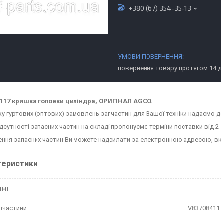
+380 (67) 354-35-13
повернення товару протягом 14 
117 кришка головки циліндра, ОРИГІНАЛ AGCO.
ку гуртових (оптових) замовлень запчастин для Вашої техніки надаємо д
ідсутності запасних частин на складі пропонуємо терміни поставки від 2-
ння запасних частин Ви можете надсилати за електронною адресою, в
теристики
ВНІ
пчастини
V83708411