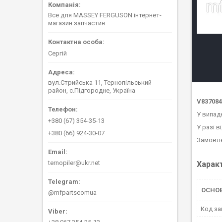
Все для MASSEY FERGUSON інтернет-
магазин запчастин
Сергій
вул.Стрийська 11, Тернопільський
район, с.Підгородне, Україна
V837084
У випад
+380 (67) 354-35-13
У разі в
+380 (66) 924-30-07
Замовле
ternopiler@ukr.net
Харак
ОСНО
@mfpartscomua
Код за