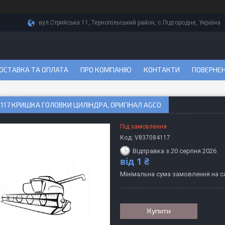
вул.Стрийська 11, Тернопільський район, с.Підгородне, Україна
ОСТАВКА ТА ОПЛАТА
ПРО КОМПАНІЮ
КОНТАКТИ
ПОВЕРНЕН
117 КРИШКА ГОЛОВКИ ЦИЛІНДРА, ОРИГІНАЛ AGCO
Під замовлення
Код:
V837084117
Відправка з 20 серпня 2026
від
1 ₴
Мінімальна сума замовлення на са
Купити