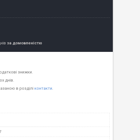
днів
за домовленістю
одаткові знижки.
ох днів.
казаною в розділі
контакти
.
7