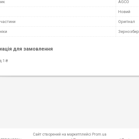
ник
AGCO
Новий
пчастини
Оригінал
ніки
Зернозбир
мація для замовлення
д 1 ₴
Сайт створений на маркетплейсі
Prom.ua